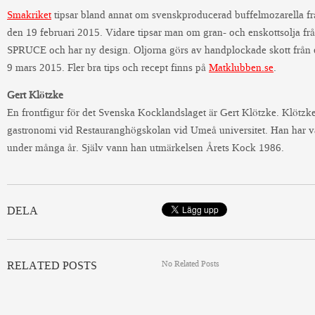
Smakriket
tipsar bland annat om svenskproducerad buffelmozarella f
den 19 februari 2015. Vidare tipsar man om gran- och enskottsolja f
SPRUCE och har ny design. Oljorna görs av handplockade skott från e
9 mars 2015. Fler bra tips och recept finns på
Matklubben.se
.
Gert Klötzke
En frontfigur för det Svenska Kocklandslaget är Gert Klötzke. Klötzk
gastronomi vid Restauranghögskolan vid Umeå universitet. Han har va
under många år. Själv vann han utmärkelsen Årets Kock 1986.
DELA
No Related Posts
RELATED POSTS