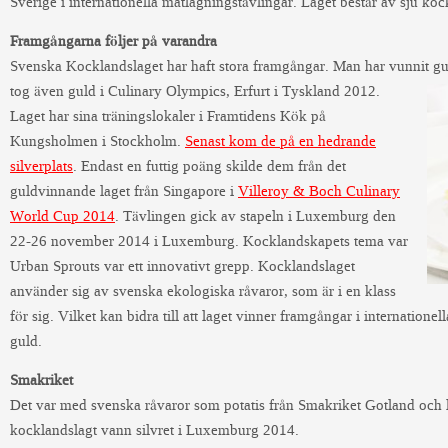
Sverige i internationella matlagningstävlingar. Laget består av sju koc
Framgångarna följer på varandra
Svenska Kocklandslaget har haft stora framgångar. Man har vunnit g
tog även guld i Culinary Olympics, Erfurt i
Tyskland 2012.
Laget har sina träningslokaler i Framtidens Kök på
Kungsholmen i Stockholm.
Senast kom de på en hedrande
silverplats
. Endast en futtig poäng skilde dem från det
guldvinnande laget från Singapore i
Villeroy & Boch Culinary
World Cup 2014
. Tävlingen gick av stapeln i Luxemburg den
22-26 november 2014 i Luxemburg. Kocklandskapets tema var
Urban Sprouts var ett innovativt grepp. Kocklandslaget
använder sig av svenska ekologiska råvaror, som är i en klass
för sig. Vilket kan bidra till att laget vinner framgångar i internationel
guld.
Smakriket
Det var med svenska råvaror som potatis från Smakriket Gotland oc
kocklandslagt vann silvret i Luxemburg 2014.