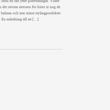
 utstå en rad yttre påfrestningar. Väder
 det största stressen för håret är nog de
alsam och inte minst stylingprodukter
 En anledning till att […]